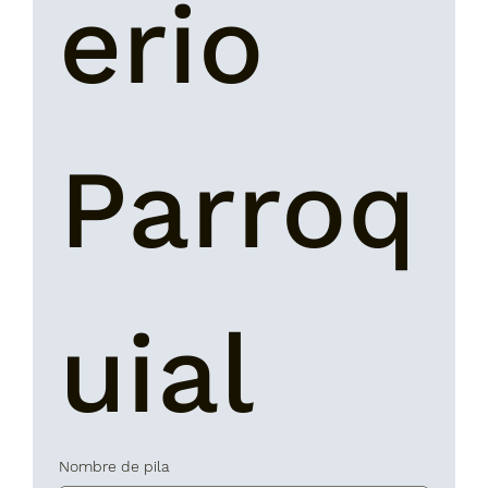
erio 
Parroq
uial
Nombre de pila