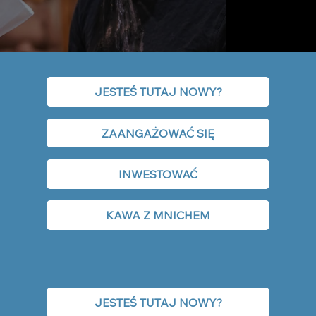
JESTEŚ TUTAJ NOWY?
ZAANGAŻOWAĆ SIĘ
INWESTOWAĆ
KAWA Z MNICHEM
JESTEŚ TUTAJ NOWY?