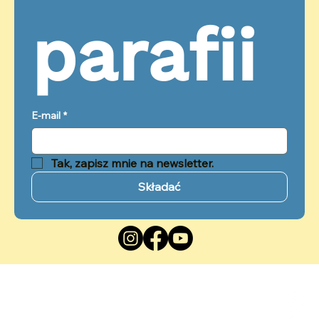
parafii
E-mail
*
Tak, zapisz mnie na newsletter.
Składać