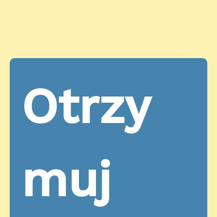
franciszkański.Brat Michael Heine został niedawno
ponownie wybrany przez braci na ministra
prowincjalnego. Będzie on przewodniczył Prowincji,
która zbierze się na zwyczajnej kapitule
prowincjalnej w maju i lipcu, aby podsumować
ostatnie 4 lata i zaplanować przyszłość zakonników.
Prowincja Matki Bożej Anielskiej Zakonu Braci
Otrzy
Mniejszych Konwentualnych rozciąga się na
wschodnich terenach Stanów Zjednoczonych i
Kanady, od Ontario po Florydę, i obejmuje placówki
w Brazylii, Wielkiej Brytanii i Irlandii.
muj 