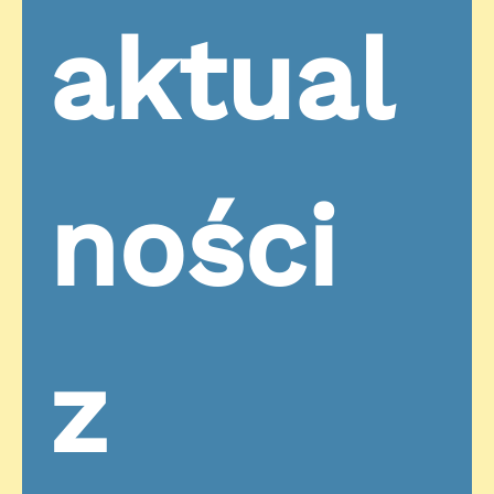
aktual
ności 
z 