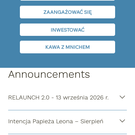
ZAANGAŻOWAĆ SIĘ
INWESTOWAĆ
KAWA Z MNICHEM
Announcements
RELAUNCH 2.0 - 13 września 2026 r.
Zarezerwuj Datę! Będziemy wspólnie świętować
naszą wspólnotę parafialną, ponownie
Intencja Papieża Leona – Sierpień
zainaugurujemy program Rodzinnej Formacji Wiary
oraz przedstawimy nowe możliwości większego