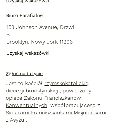
Uzyskaj wskazówki
Biuro Parafialne
153 Johnson Avenue, Drzwi
B
Brooklyn, Nowy Jork 11206
Uzyskaj wskazówki
Zgłoś nadużycie
Jest to kościół
rzymskokatolickiej
diecezji brooklyńskiej
, powierzony
opiece
Zakonu Franciszkanów
Konwentualnych,
współpracującego z
Siostrami Franciszkankami Misjonarkami
z Asyżu
.