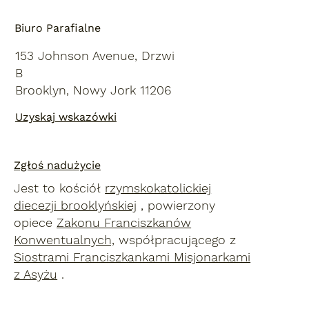
Biuro Parafialne
153 Johnson Avenue, Drzwi
B
Brooklyn, Nowy Jork 11206
Uzyskaj wskazówki
Zgłoś nadużycie
Jest to kościół
rzymskokatolickiej
diecezji brooklyńskiej
, powierzony
opiece
Zakonu Franciszkanów
Konwentualnych,
współpracującego z
Siostrami Franciszkankami Misjonarkami
z Asyżu
.