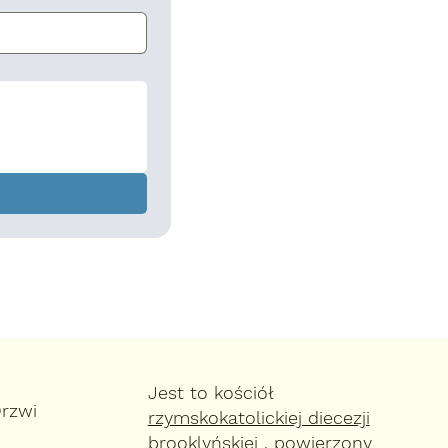
Jest to kościół
Drzwi
rzymskokatolickiej diecezji
brooklyńskiej
, powierzony