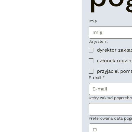
Imię
Ja jestem:
dyrektor zakł
członek rodzin
przyjaciel pom
E-mail
*
Który zakład pogrzeb
Preferowana data pog