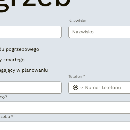
Nazwisko
adu pogrzebowego
y zmarłego
agający w planowaniu
Telefon
*
owy?
rzebu
*