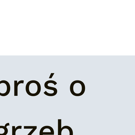
roś o 
grzeb