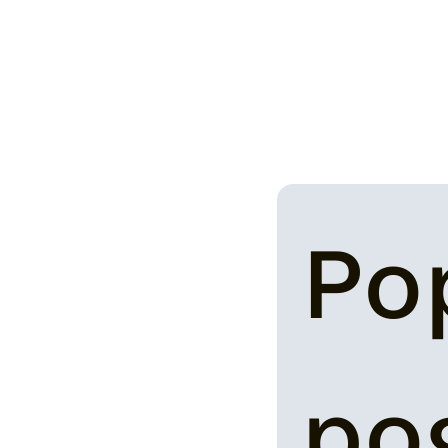
Pop
po