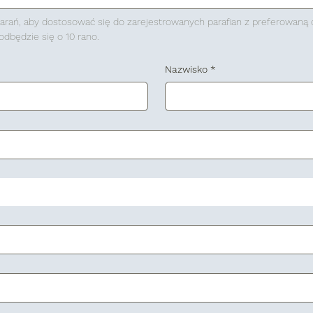
rań, aby dostosować się do zarejestrowanych parafian z preferowaną d
dbędzie się o 10 rano.
Nazwisko
*